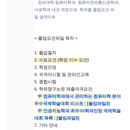
정보대학 컴퓨터학과, 컴퓨터전파통신공학과,
뇌공학과 내규 개정으로, 학
과별 졸업요건 파
일
업데이트
< 졸업요건파일
목차 >
1. 졸업절차
2. 수료요건 (학점 이수 요건)
3. 학점인정
4. 외국어시험 및 온라인교육
5. 종합시험
6. 학위청구논문 제출자격요건
中 컴퓨터학과에서 관리하는 컴퓨터학 분야
우수국제학술대회 리스트 : [붙임파일3]
中 인공지능학과 최우수/학과인정 국제학술
대회 목록 : [
붙임파
일5]
7.
기타 안내