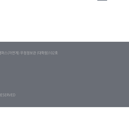
캠퍼스(자연계) 우정정보관 (대학원)102호
 RESERVED