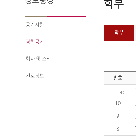
정보광장
학부
공지사항
학부
장학공지
행사 및 소식
진로정보
번호
10
9
8