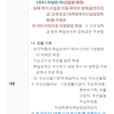
3.8/4.5 이상인 자
(신입생 제외)
-
당해 학기 수업료 지원 목적의 장학금(연구조
교, 교육조교, 대학원우수신입생장학
등)을 수업료
의 50% 미만으로 지원받은 학생
※ 근로장학
금 등의 학업보조비 장학금은 무관함.
나. 선발 기준
- 연구역량과 학습능력이 뛰어나지만 가정형편
이 어려운 학생
- 지도교수의 추천을 받은 학생
- 학업성적이 우수하고 당해 학기 타 장학금 지원
금액이 적은 학생
- 단, 우선선발기준에 해당하는 자는 우선선발함
내용
※ 우선선발대상 : 기초생활수급자, 차상위계층,
한부모가족, 자활
근로자, 우선돌봄
차상위계층,
차상위본인부담경감대상자
※
위 증명서(3개월 이내 발급분)를 제출하는 경