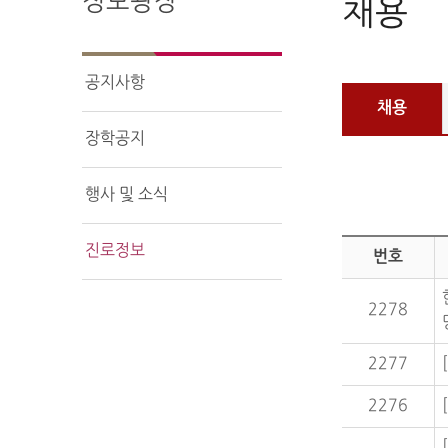
정보광장
채용
공지사항
채용
장학공지
행사 및 소식
진로정보
번호
2278
2277
2276