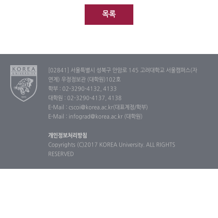
목록
[02841] 서울특별시 성북구 안암로 145 고려대학교 서울캠퍼스(자
연계) 우정정보관 (대학원)102호
학부 : 02-3290-4132, 4133
대학원 : 02-3290-4137, 4138
E-Mail : cscoi@korea.ac.kr(대표계정/학부)
E-Mail : infograd@korea.ac.kr (대학원)
개인정보처리방침
Copyrights (C)2017 KOREA University. ALL RIGHTS
RESERVED