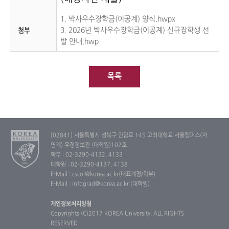
1. 박사우수장학금(이공계) 양식.hwpx
3. 2026년 박사우수장학금(이공계) 신규장학생 선
첨부
발 안내.hwp
목록
[02841] 서울특별시 성북구 안암로 145 고려대학교 서울캠퍼스(자
연계) 우정정보관 (대학원)102호
학부 : 02-3290-4132, 4133
대학원 : 02-3290-4137, 4138
E-Mail : cscoi@korea.ac.kr(대표계정/학부)
E-Mail : infograd@korea.ac.kr (대학원)
개인정보처리방침
Copyrights (C)2017 KOREA University. ALL RIGHTS
RESERVED