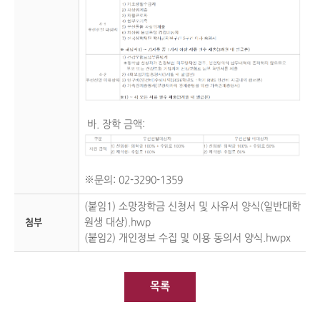
바. 장학 금액:
※문의: 02-3290-1359
(붙임1) 소망장학금 신청서 및 사유서 양식(일반대학
원생 대상).hwp
첨부
(붙임2) 개인정보 수집 및 이용 동의서 양식.hwpx
목록