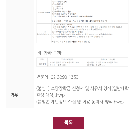
바. 장학 금액:
※문의: 02-3290-1359
(붙임1) 소망장학금 신청서 및 사유서 양식(일반대학
원생 대상).hwp
첨부
(붙임2) 개인정보 수집 및 이용 동의서 양식.hwpx
목록