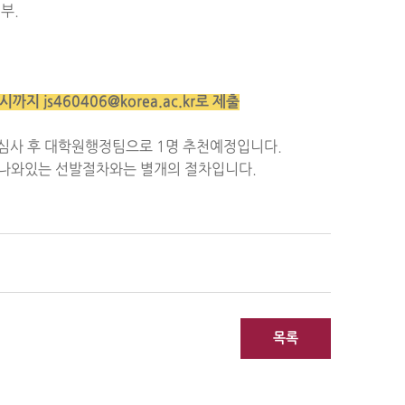
부.
17시까지
js460406@korea.ac
.kr로 제출
심사 후 대학원행정팀으로 1명 추천예정입니다.
 나와있는 선발절차와는 별개의 절차입니다.
목록