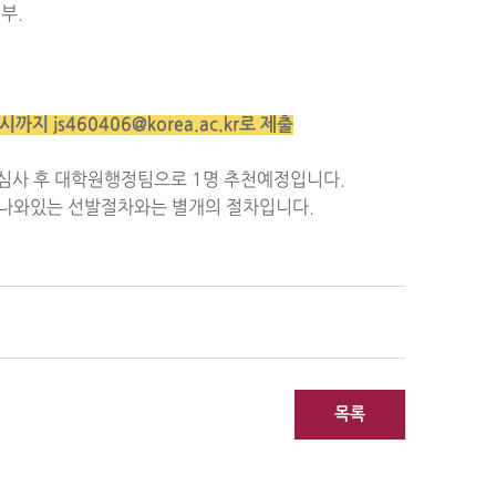
부.
17시까지
js460406@korea.ac
.kr로 제출
심사 후 대학원행정팀으로 1명 추천예정입니다.
 나와있는 선발절차와는 별개의 절차입니다.
목록