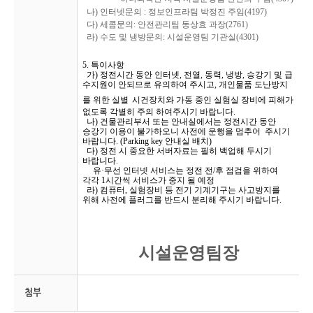
나
)
인터넷문의
:
정보인프라팀 박정진 주임
(4197)
다
)
세콤문의
:
안전관리팀
동상효
과장
(2761)
라
)
수도 및 냉방문의
:
시설운영팀 기관실
(4301)
5. 특이사항
가) 정전시간 동안 인터넷
,
전열
,
동력
,
냉방
,
승강기 및 급
수지원이 안되므로 유의하여 주시고
,
개인물품 도난방지
를 위한
실별
시건장치와
가동 중인 실험실 장비에 피해가
없도록 각별히
주의
하여주시기
바랍니다
.
나
)
건물관리부서 또는 안내실에서는 정전시간 동안
승강기 이용이
불가하오니
사전에 운행을
멈추어
주시기
바랍니다
. (Parking key
안내실
배치
)
다
)
정전 시 중요한 서버자료는 필히 백업해 두시기
바랍니다
.
유
·
무선 인터넷 서비스는 정전 전
/
후 점검을 위하여
각각
1
시간씩 서비스가 중지 될 예정
라
)
컴퓨터
,
실험장비 등 전기 기계기구는 사고방지를
위해 사전에 플러그를 반드시 분리해
주시기 바랍니다
.
시설운영팀장
첨부