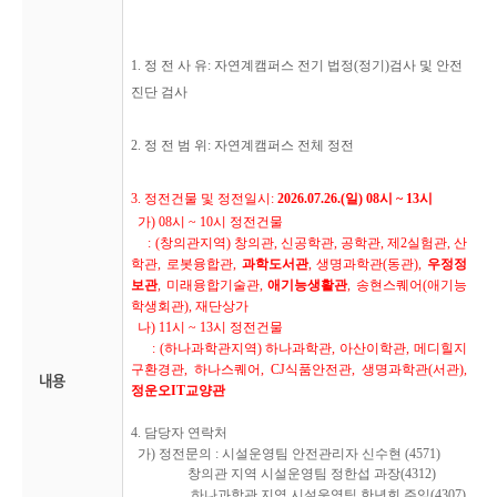
1. 정 전 사 유: 자연계캠퍼스 전기 법정(정기)검사 및 안전
진단 검사
2. 정 전 범 위
: 자연계캠퍼스 전체 정전
3.
정전건물 및 정전일시
:
2026.07.26.(
일
) 08
시
~ 13
시
가
) 08
시
~ 10
시 정전건물
: (
창의관지역
)
창의관
,
신공학관
,
공학관
,
제
2
실험관
,
산
학관
,
로봇융합관
,
과학도서관
,
생명과학관
(
동관
),
우정정
보관
,
미래융합기술관
,
애기능생활관
,
송현스퀘어
(
애기능
학생회관
), 재단상가
나
)
11
시
~ 13
시 정전건물
: (
하나과학관지역
)
하나과학관
,
아산이학관
,
메디힐지
구환경관
,
하나스퀘어
, CJ
식품안전관
,
생명과학관
(
서관
),
내용
정운오IT교양관
4.
담당자 연락처
가
)
정전문의
:
시설운영팀 안전관리자 신수현
(4571)
창의관 지역 시설운영팀
정한섭
과장
(4312)
하나과학관 지역 시설운영팀
한년희
주임
(4307)