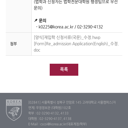
(법학과 신청자는 법학전문대학원 행정팀으로 우선
문의)
📌 문
의
-
k0225@korea.ac.kr
/ 02-3290-4132
[양식]재입학 신청서류(국문)_수정.hwp
[Form]Re_admission Application(English)_수정.
첨부
doc
목록
[02841] 서울특별시 성북구 안암로 145 고려대학교 서울캠퍼스(자
연계) 우정정보관 (대학원)102호
학부 : 02-3290-4132, 4133
대학원 : 02-3290-4137, 4138
E-Mail : cscoi@korea.ac.kr(대표계정/학부)