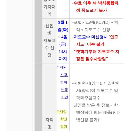
-
수료 이후 석·박사통합과
기자처
정 중도포기 불가
리
9월 1
-포털시스템(KUPID) ￫ 학
신입
일(화)
적 ￫ 지도교수 신청
생
~ 4일
-
지도교수 미신청시
'연구
지도교
(금)
지도
’
이수 불가
수 신
13시
-"첫학기부터 지도교수 지
청
까지
정은 필수사항임"
*
자퇴
신청
:
학적
-자퇴원서(양식), 재입학원
변동
서(양식)에 지도교수 및
기간
학과주임교수
날인을
받은 후 정보대학
* 재입
행정팀에 방문 제출(인터
학
신
자퇴
넷신청 불가)
청기
및