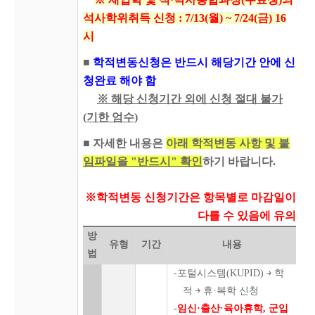
석사학위취득 신청 : 7/13(월) ~ 7/24(금) 16
시
■
학적변동신청은 반드시 해당기간 안에 신
청완료 해야 함
※ 해당 신청기간 외에 신청 절대 불가
(기한 엄수)
■ 자세한 내용은
아래 학적변동 사항 및
붙
임파일을 "반드시" 확인
하기 바랍니다.
※학적변동 신청기간은 항목별로 마감일이
다를 수 있음에 유의
방
유형
기간
내용
법
-포털시스템(KUPID) ￫ 학
적 ￫ 휴·복학 신청
-
임신·출산·육아휴학, 군입