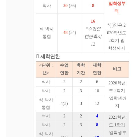
입학
생부
박사
30
(36)
8
터
16
*( )안은 2
석·박사
*수업연
48
(54)
020학년도
통합
한단축시
2학기 입
12
학생까지
 재학연한
<단위 :
수업
휴학
재학
비고
년>
연한
기간
연한
석사
2
2
6
2020학년
도 2학기
박사
2
3
10
입학생까
석·박사
4(3)
3
12
지
통합
석사
2
2
4
2021
학년
박사
2
3
8
도
1
학기
입학생부
석·박사