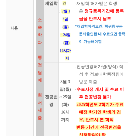
재입학
간
-재입학 허가받은 학생
은
정규등록기간에 등록
:
7월 1
금을 반드시 납부
3일
소
*재입학자격요건: 학위청구논
(월)
속
내용
문제출연한 내 수료요건 충족
학
~ 24일
이 가능해야함
과
(금)
16시까
행
지
정
-
전공변경허가원(양식) 작
팀
성 후 정보대학행정팀에
에
8월 3
방문 제출
일(월)
-
수료사정 개시 및 수료 이
원
전공변
~ 25일
후 전공변경 불가
서
경
(화)
-
2025학년도 2학기가 수료
제
16시
예정 학기인 학생의 경
출
까지
우, 반드시 본 학적
변동 기간에 전공변경을
신청하여야 함