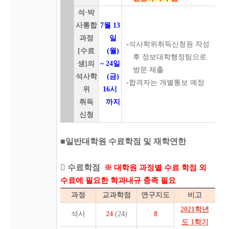
석·박
사통합
7월 13
과정
일
-
석사학위취득신청원 작성
[수료
(월)
후 정보대학행정팀으로
생]의
~ 24일
방문 제출
석사학
(금)
-
합격자는 개별통보 예정
위
16시
취득
까지
신청
■일반대학원 수료학점 및 재학연한
 수료학점
※ 대학원 과정별 수료 학점 외
수료에 필요한 학과내규 충족 필요
과정
교과학점
연구지도
비고
2021
학년
석사
24
(24)
8
도
1
학기