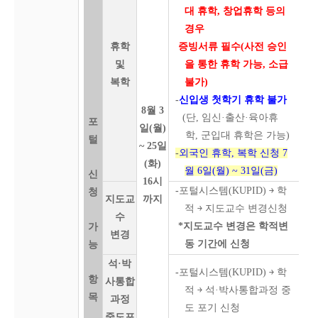
대 휴학, 창업휴학 등의
경우
휴학
증빙서류 필수(사전 승인
및
을 통한 휴학 가능, 소급
복학
불가)
-
신입생 첫학기 휴학 불가
8월 3
(단, 임신·출산·육아휴
포
일(월)
학, 군입대 휴학은 가능)
털
~ 25일
-
외국인 휴학, 복학 신청 7
(화)
월 6일(월) ~ 31일(금)
신
16시
-
포털시스템(KUPID) ￫ 학
청
지도교
까지
적 ￫ 지도교수 변경신청
수
*지도교수 변경은 학적변
가
변경
동 기간에 신청
능
석·박
-
포털시스템(KUPID) ￫ 학
항
사통합
적 ￫ 석·박사통합과정 중
목
과정
도 포기 신청
중도포