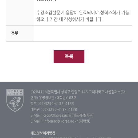
수강소감설문에 응답이 완료되어야 성적조회가 가능
하오니 기간 내 작성하시기 바랍니다.
첨부
목록
[02841] 서울특별시 성북구 안암로 145 고려대학교 서울캠퍼스(자
연계) 우정정보관 (대학원)102호
학부 : 02-3290-4132, 4133
대학원 : 02-3290-4137, 4138
E-Mail : cscoi@korea.ac.kr(대표계정/학부)
E-Mail : infograd@korea.ac.kr (대학원)
개인정보처리방침