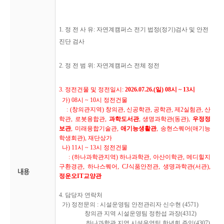
1. 정 전 사 유: 자연계캠퍼스 전기 법정(정기)검사 및 안전
진단 검사
2. 정 전 범 위
: 자연계캠퍼스 전체 정전
3.
정전건물 및 정전일시
:
2026.07.26.(
일
) 08
시
~ 13
시
가
) 08
시
~ 10
시 정전건물
: (
창의관지역
)
창의관
,
신공학관
,
공학관
,
제
2
실험관
,
산
학관
,
로봇융합관
,
과학도서관
,
생명과학관
(
동관
),
우정정
보관
,
미래융합기술관
,
애기능생활관
,
송현스퀘어
(
애기능
학생회관
), 재단상가
나
)
11
시
~ 13
시 정전건물
: (
하나과학관지역
)
하나과학관
,
아산이학관
,
메디힐지
구환경관
,
하나스퀘어
, CJ
식품안전관
,
생명과학관
(
서관
),
내용
정운오IT교양관
4.
담당자 연락처
가
)
정전문의
:
시설운영팀 안전관리자 신수현
(4571)
창의관 지역 시설운영팀
정한섭
과장
(4312)
하나과학관 지역 시설운영팀
한년희
주임
(4307)