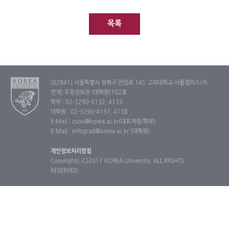
목록
[02841] 서울특별시 성북구 안암로 145 고려대학교 서울캠퍼스(자
연계) 우정정보관 (대학원)102호
학부 : 02-3290-4132, 4133
대학원 : 02-3290-4137, 4138
E-Mail : cscoi@korea.ac.kr(대표계정/학부)
E-Mail : infograd@korea.ac.kr (대학원)
개인정보처리방침
Copyrights (C)2017 KOREA University. ALL RIGHTS
RESERVED