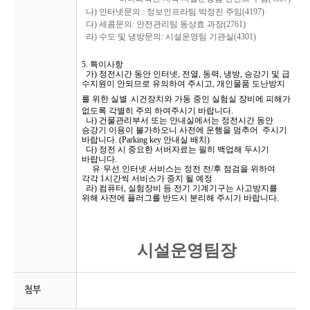
나
)
인터넷문의
:
정보인프라팀 박정진 주임
(4197)
다
)
세콤문의
:
안전관리팀
동상효
과장
(2761)
라
)
수도 및 냉방문의
:
시설운영팀 기관실
(4301)
5. 특이사항
가) 정전시간 동안 인터넷
,
전열
,
동력
,
냉방
,
승강기 및 급
수지원이 안되므로 유의하여 주시고
,
개인물품 도난방지
를 위한
실별
시건장치와
가동 중인 실험실 장비에 피해가
없도록 각별히
주의
하여주시기
바랍니다
.
나
)
건물관리부서 또는 안내실에서는 정전시간 동안
승강기 이용이
불가하오니
사전에 운행을
멈추어
주시기
바랍니다
. (Parking key
안내실
배치
)
다
)
정전 시 중요한 서버자료는 필히 백업해 두시기
바랍니다
.
유
·
무선 인터넷 서비스는 정전 전
/
후 점검을 위하여
각각
1
시간씩 서비스가 중지 될 예정
라
)
컴퓨터
,
실험장비 등 전기 기계기구는 사고방지를
위해 사전에 플러그를 반드시 분리해
주시기 바랍니다
.
시설운영팀장
첨부