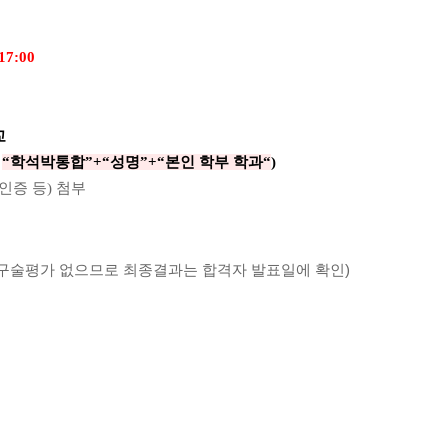
17:00
교
-
“학석박통합”+“성명”+“본인 학부 학과“
)
증 등) 첨부
구술평가 없으므로 최종결과는 합격자 발표일에 확인)