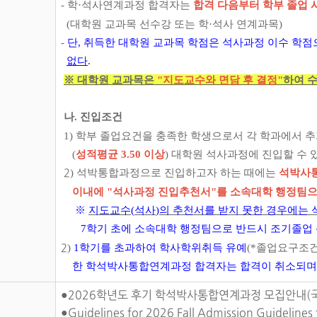
- 학·석사연계과정 합격자는
합격 다음부터 학부 졸업 
(대학원 교과목 선수강 또는 학·석사 연계과목)
-
단, 취득한 대학원 교과목 학점은 석사과정 이수 학
없다
.
※ 대학원 교과목은
"지도교수와 면담 후 결정"
하여 
나. 진입조건
1) 학부 졸업요건을 충족한 학생으로서 각 학과에서 
(
성적평균 3.50 이상
) 대학원 석사과정에 진입할 수 
) 석박통합과정으로 진입하고자 하는 때에는
석박사통
2
이내에 "석사과정 진입추천서"를 소속대학 행정팀으
※
지도교수
(
석사
)
의 추천서를 받지 못한 경우에는 
7학기 초에 소속대학 행정팀으로 반드시 조기졸업 
)
1학기를 초과하여 학사학위취득 유예
(*졸업요구조건
2
한 학석박사통합연계과정 합격자는 합격이 취소되며,
●2026학년도 후기 학석박사통합연계과정 모집안내(국
●Guidelines for 2026 Fall Admission Guideline