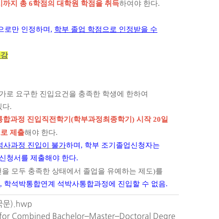
시까지 총 6학점의 대학원
학점을 취득
하여
야 한다.
점으로만 인정하며,
학부 졸업 학점으로 인정
받을 수
수강
추가로 요구한 진입요건을 충족한 학생에 한
하여
있다.
합과정 진입직전학기(학부과정최종학기) 시작
20일
로 제출
해야 한다.
석사과정 진입이 불가
하며, 학부 조기졸업
신청자는
신청서를 제출해야 한다.
을 모두 충족한 상태에서 졸업을 유예하는 제도)를
 학석박통합연계 석박사통합과정에 진입할 수 없음.
문).hwp
s for Combined Bachelor–Master–Doctoral Degre