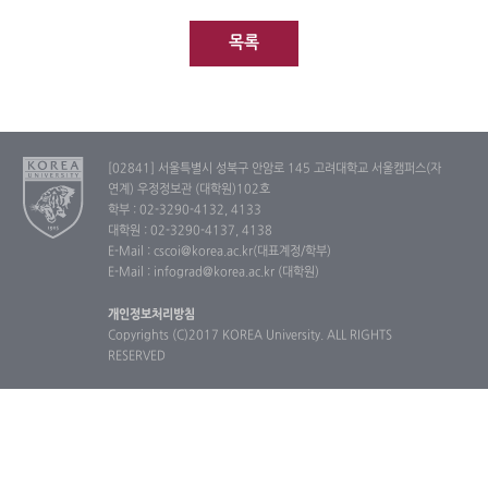
목록
[02841] 서울특별시 성북구 안암로 145 고려대학교 서울캠퍼스(자
연계) 우정정보관 (대학원)102호
학부 : 02-3290-4132, 4133
대학원 : 02-3290-4137, 4138
E-Mail : cscoi@korea.ac.kr(대표계정/학부)
E-Mail : infograd@korea.ac.kr (대학원)
개인정보처리방침
Copyrights (C)2017 KOREA University. ALL RIGHTS
RESERVED