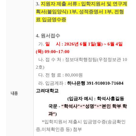
3.
지원자 제출 서류 : 입학지원서 및 연구계
획서(붙임양식) 1부, 성적증명서 1부, 전형
료 입금영수증
4. 원서접수
가.
일 시 : 2026년 6월 1일(월) ~ 6월 4일
(목) 09:00~17:00
나.
접 수 처 : 정보대학행정팀(우정정보관 10
2호)
다.
전 형 료 : 80,000원
라.
입금계좌 :
하나은행 391-910010-71604
고려대학교
내용
(입금자 예시 : 학석사홍길동
국문 -
“학석사”+“성명”+“본인 학부 학
과“
)
*입학지원서 제출시 입금영수증(송금확인
증,이체확인증 등) 첨부