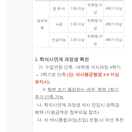
45학점 이
컴 퓨 터
3.50 이상
4학기 이상
상
정보대
45학점 이
뇌공
3.50 이상
4학기 이상
학
상
45학점 이
인공지능
3.50 이상
4학기 이상
상
2
. 학석사연계 과정생 특전
가. 수업연한 단축 : 대학원 석사과정 4학기
→ 3학기로 단축
(단, 석사평균평점 4.0 이상
유지시)
※
학부 조기 졸업하는 경우, 학부 1학기
추가 단축 가능
나.
학석사연계 과정생 석사 진입시 장학금
혜택
(지원금액은 첨부파일 참조)
다. 석·박사통합과정(진입) 전형 시 우선 추천