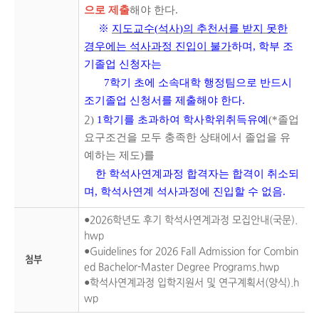
으로 제출
해야 한다.
※
지도교수
(
석사
)
의 추천서를 받지 못한
경우에는 석사과정 진입이 불가
하며, 학부 조
기졸업
신청자는
7학기 초에 소속대학 행정팀으로 반드시
조기졸업 신청서를 제출해야 한다.
)
1학기를 초과하여 학사학위취득유예
(*졸업
2
요구조건을 모두 충족한 상태에서 졸업을 유
예하는 제도)를
한 학석사연계과정 합격자는 합격이 취소되
며, 학석사연계 석사과정에 진입할 수 없음.
●2026학년도 후기 학석사연계과정 모집안내(국문).
hwp
●Guidelines for 2026 Fall Admission for Combin
첨부
ed Bachelor-Master Degree Programs.hwp
●학석사연계과정 입학지원서 및 연구계획서(양식).h
wp