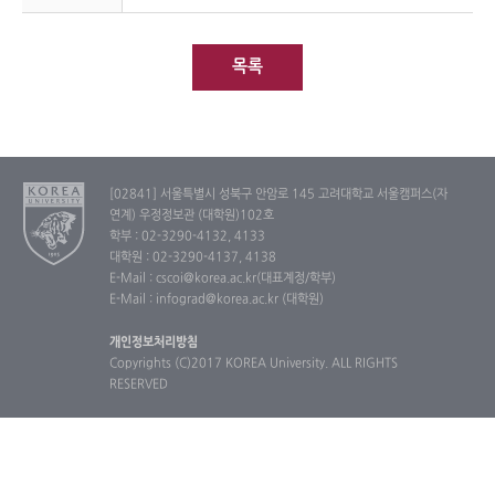
목록
[02841] 서울특별시 성북구 안암로 145 고려대학교 서울캠퍼스(자
연계) 우정정보관 (대학원)102호
학부 : 02-3290-4132, 4133
대학원 : 02-3290-4137, 4138
E-Mail : cscoi@korea.ac.kr(대표계정/학부)
E-Mail : infograd@korea.ac.kr (대학원)
개인정보처리방침
Copyrights (C)2017 KOREA University. ALL RIGHTS
RESERVED