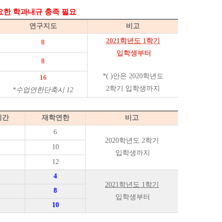
요한 학과내규 충족 필요
연구지도
비고
2021
학년도
1
학기
8
입학
생부터
8
*( )안은 2020학년도
16
2학기 입학생까지
*수업연한단축시 12
기간
재학연한
비고
6
2020학년도 2학기
10
입학생까지
12
4
2021
학년도
1
학기
8
입학생부터
10