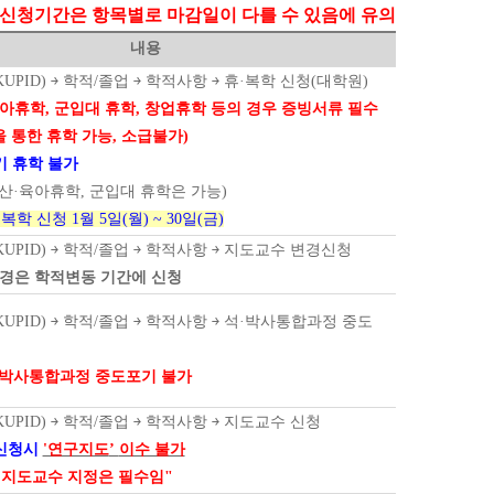
신청기간은 항목별로 마감일이 다를 수 있음에 유의
내용
UPID) ￫ 학적/졸업 ￫ 학적사항 ￫ 휴·복학 신청(대학원)
아휴학, 군입대 휴학, 창업휴학 등의 경우
증빙서류 필수
을 통한 휴학 가능, 소급불가)
기 휴학 불가
출산·육아휴학, 군입대 휴학은 가능)
복학 신청 1월 5일(월) ~ 30일(금)
UPID) ￫ 학적/졸업 ￫ 학적사항 ￫ 지도교수 변경신청
경은 학적변동 기간에 신청
UPID) ￫ 학적/졸업 ￫ 학적사항 ￫ 석·박사통합과정 중도
·박사통합과정 중도포기 불가
UPID) ￫ 학적/졸업 ￫ 학적사항 ￫ 지도교수 신청
신청시
'연구지도
’
이수 불가
 지도교수 지정은 필수임"