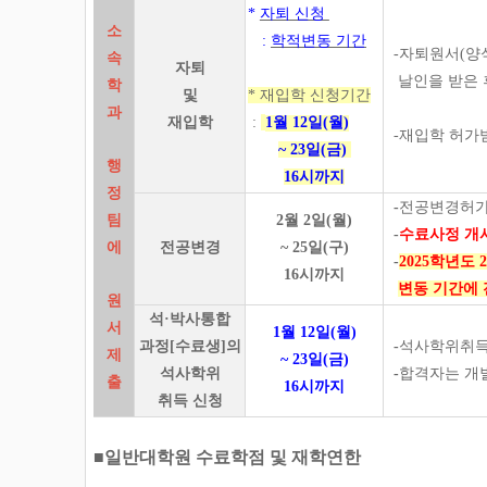
*
자퇴 신청
소
:
학적변동 기간
-자퇴원서(양
속
자퇴
날인을
받은 
학
및
* 재입학 신청기간
과
재입학
:
1월 12일(월)
-재입학 허가
~ 23일(금)
행
16시까지
정
-
전공변경허가
팀
2월 2일(월)
-
수료사정 개시
에
전공변경
~ 25일(구)
-
2025학년도
16시까지
변동 기간에
원
석·박사통합
서
1월 12일(월)
과정[수료생]의
-
석사학위취득
제
~ 23일(금)
석사학위
-
합격자는 개
출
16시까지
취득 신청
■일반대학원 수료학점 및 재학연한