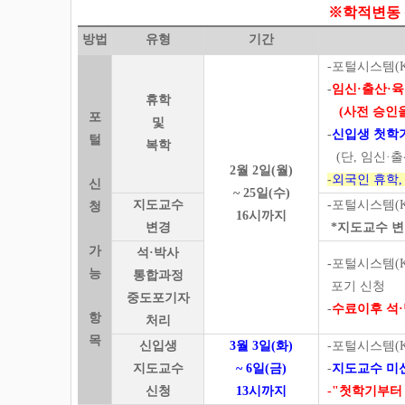
※학적변동 
방법
유형
기간
-포털시스템(K
-
임신·출산·육
휴학
(사전 승인
포
및
-
신입생 첫학
털
복학
(단, 임신·
2월 2일(월)
-
외국인 휴학, 
신
~ 25일(수)
지도교수
-
포털시스템(K
청
16시까지
변경
*지도교수 변
가
석·박사
-
포털시스템(K
능
통합과정
포기 신청
중도포기자
-
수료이후 석
항
처리
목
신입생
3월 3일(화)
-포털시스템(K
지도교수
~ 6일(금)
-
지도교수 미
신청
13시까지
-"첫학기부터