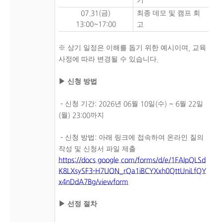
기
금
최종 데모 및 캠프 회
07.31(
)
13:00~17:00
고
※
상기 일정은 이해를 돕기 위한 예시이며
교육
,
사정에 따라 변경될 수 있습니다
.
▶
신청 방법
신청 기간
년
월
일
수
월
일
-
: 2026
06
10
(
) ~ 6
22
월
까지
(
) 23:00
신청 방법
아래 링크에 접속하여 온라인 질의
-
:
작성 및 신청서 파일 제출
https://docs.google.com/forms/d/e/1FAIpQLSd
K8LXsySF3-H7UON_rQa1iBCYXxh0QttUniLfQY
x4nDdA7Bg/viewform
▶
선정 절차