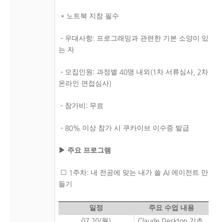
노트북 지참 필수
*
우대사항
프로그래밍과 관련한 기본 소양이 있
-
:
는 자
모집인원
과정별
명 내외
차 서류심사
차
-
:
40
(1
, 2
온라인 면접심사
)
참가비
무료
-
:
이상 참가 시 쿠카이브 이수증 발급
- 80%
▶
주요 프로그램
☐
주차
내 전공에 맞는 내가 쓸
에이전트 만
1
:
AI
들기
일정
주요 수업 내용
월
기초
07.20(
)
Claude Desktop