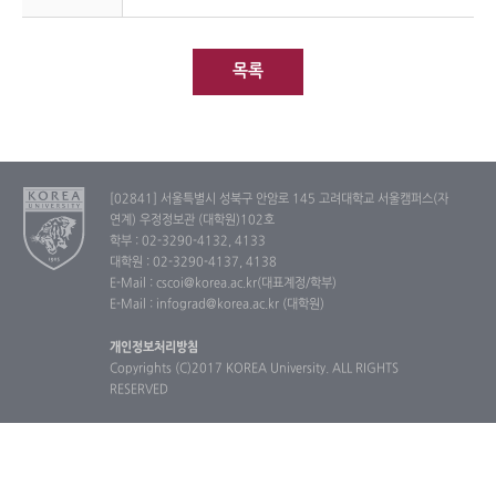
목록
[02841] 서울특별시 성북구 안암로 145 고려대학교 서울캠퍼스(자
연계) 우정정보관 (대학원)102호
학부 : 02-3290-4132, 4133
대학원 : 02-3290-4137, 4138
E-Mail : cscoi@korea.ac.kr(대표계정/학부)
E-Mail : infograd@korea.ac.kr (대학원)
개인정보처리방침
Copyrights (C)2017 KOREA University. ALL RIGHTS
RESERVED