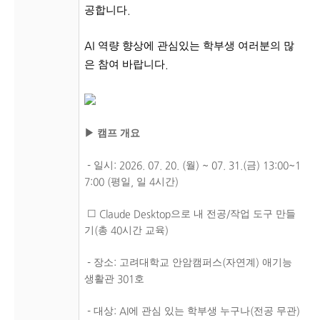
공합니다
.
역량 향상에 관심있는 학부생 여러분의 많
AI
은 참여 바랍니다
.
▶
캠프 개요
일시
월
금
-
: 2026. 07. 20. (
) ~ 07. 31.(
) 13:00~1
평일
일
시간
7:00 (
,
4
)
☐
으로 내 전공
작업 도구 만들
Claude Desktop
/
기
총
시간 교육
(
40
)
장소
고려대학교 안암캠퍼스
자연계
애기능
-
:
(
)
생활관
호
301
대상
에 관심 있는 학부생 누구나
전공 무관
-
: AI
(
)