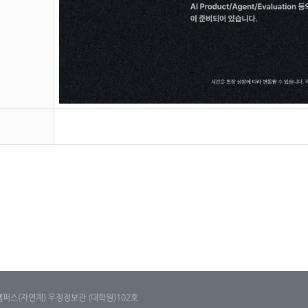
캠퍼스(자연계) 우정정보관 (대학원)102호