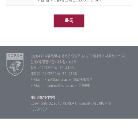
목록
[02841] 서울특별시 성북구 안암로 145 고려대학교 서울캠퍼스(자
연계) 우정정보관 (대학원)102호
학부 : 02-3290-4132, 4133
대학원 : 02-3290-4137, 4138
E-Mail : cscoi@korea.ac.kr(대표계정/학부)
E-Mail : infograd@korea.ac.kr (대학원)
개인정보처리방침
Copyrights (C)2017 KOREA University. ALL RIGHTS
RESERVED