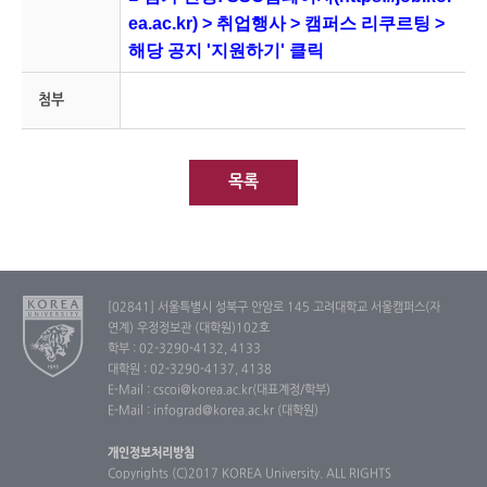
ea.ac.kr)
> 취업행사 > 캠퍼스 리쿠르팅 >
해당 공지 '지원하기' 클릭
첨부
목록
[02841] 서울특별시 성북구 안암로 145 고려대학교 서울캠퍼스(자
연계) 우정정보관 (대학원)102호
학부 : 02-3290-4132, 4133
대학원 : 02-3290-4137, 4138
E-Mail : cscoi@korea.ac.kr(대표계정/학부)
E-Mail : infograd@korea.ac.kr (대학원)
개인정보처리방침
Copyrights (C)2017 KOREA University. ALL RIGHTS